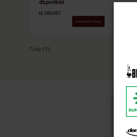
disponible)
LE CREUSET
Contactez-nous
* Prix TTC
Nou
notr