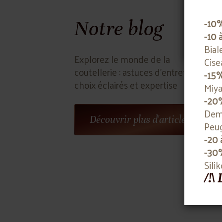
-10
Notre blog
-10 
Bial
Explorez le monde de la
Cise
coutellerie : astuces d'entretien,
-15
choix éclairés et expertise
Miya
-20
Deme
Découvrir plus d'articles
Peug
-20 
-30
Sili
/!\