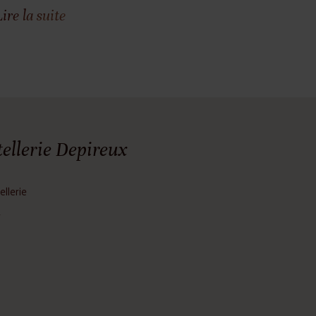
Lire la suite
ellerie Depireux
ellerie
r