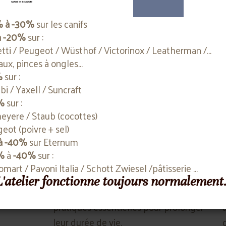
% à -30%
sur les canifs
Paramètres de cookies
Accepter
Refuser
à -20%
sur :
etti / Peugeot / Wüsthof / Victorinox / Leatherman /...
aux, pinces à ongles...
%
sur :
bi / Yaxell / Suncraft
%
sur :
Préserver la performance :
yere / Staub (cocottes)
aiguisage et entretien des
eot (poivre + sel)
couteaux
à -40%
sur Eternum
Découvrez nos conseils pour
%
à
-40%
sur :
maintenir vos couteaux dans leur
komart / Pavoni Italia / Schott Zwiesel /pâtisserie ...
meilleure forme. De l'affûtage à
 L'atelier fonctionne toujours normalement
l'entretien régulier, explorez les
pratiques essentielles pour prolonger
leur durée de vie.
c