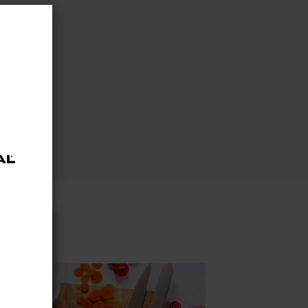
 sur
isons