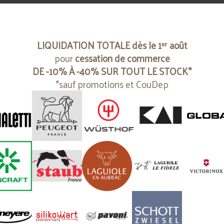
LIQUIDATION TOTALE dès le 1ᵉʳ août
pour
cessation de commerce
DE -10% À -40% SUR TOUT LE STOCK*
*sauf promotions et CouDep
Cookies
s utilisons des cookies pour vous offrir la meilleure expérience
e site. Vous pouvez en savoir plus sur les cookies que nous util
ou les désactiver dans les
Paramètres de cookies