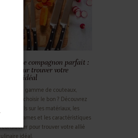
Choisir le compagnon parfait :
guide pour trouver votre
couteau idéal
Face à une gamme de couteaux,
comment choisir le bon ? Découvrez
nos conseils sur les matériaux, les
.
styles de lames et les caractéristiques
à considérer pour trouver votre allié
ulinaire idéal.