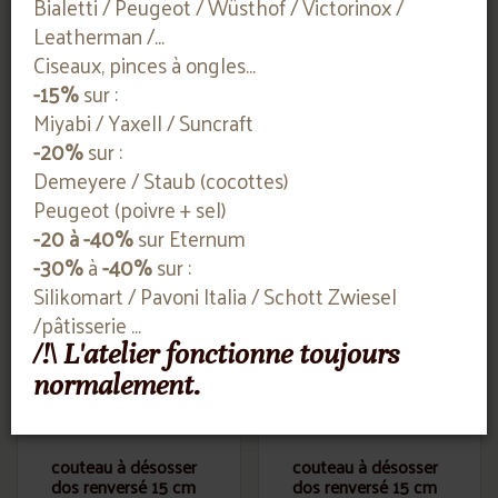
Bialetti / Peugeot / Wüsthof / Victorinox /
Leatherman /...
couteau à désosser
couteau à désosser
Ciseaux, pinces à ongles...
16 cm flexible dos
16 cm semi-flexible
droit
-15%
sur :
VICTORINOX
Miyabi / Yaxell / Suncraft
VICTORINOX
-20%
sur :
Contactez-nous
Contactez-nous
Demeyere / Staub (cocottes)
Peugeot (poivre + sel)
-20 à -40%
sur Eternum
-30%
à
-40%
sur :
Silikomart / Pavoni Italia / Schott Zwiesel
/pâtisserie ...
/!\ L'atelier fonctionne toujours
normalement.
couteau à désosser
couteau à désosser
dos renversé 15 cm
dos renversé 15 cm