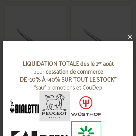
×
LIQUIDATION TOTALE dès le 1ᵉʳ août
couteau à désosser
couteau à désosser
pour
cessation de commerce
15 cm superflex
16 cm
DE -10% À -40% SUR TOUT LE STOCK*
*sauf promotions et CouDep
VICTORINOX
VICTORINOX
Contactez-nous
Contactez-nous