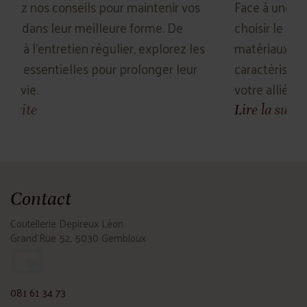
nir vos
Face à une gamme de couteaux, comment
. De
choisir le bon ? Découvrez nos conseils sur 
orez les
matériaux, les styles de lames et les
r leur
caractéristiques à considérer pour trouver
votre allié culinaire idéal.
Lire la suite
Contact
Coutellerie Depireux Léon
Grand'Rue 52, 5030 Gembloux
081 61 34 73