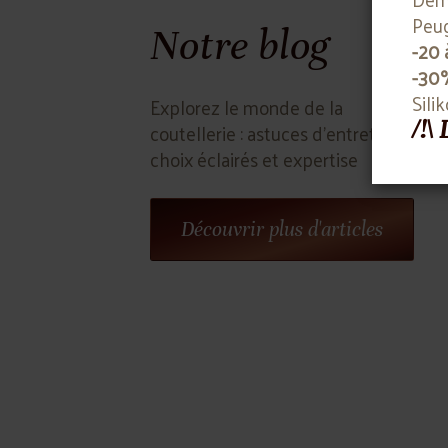
Peug
Notre blog
-20 
-30
Sili
Explorez le monde de la
/!\
coutellerie : astuces d'entretien,
choix éclairés et expertise
Découvrir plus d'articles