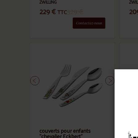
ZWILLING
ZWIL
229
€
329
€
20
TTC
Contactez-nous
couverts pour enfants
cou
"chevalier Eckbert"
"pr