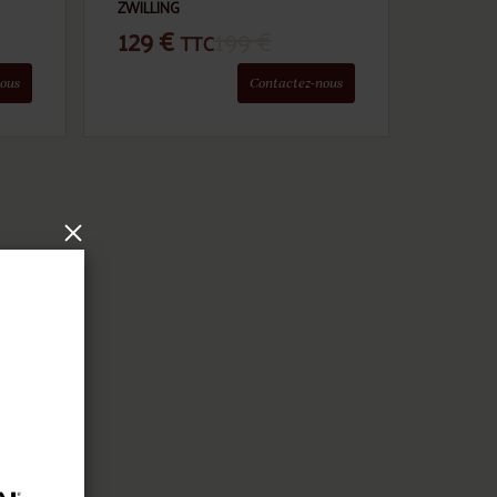
ZWILLING
129
€
199
€
TTC
ous
Contactez-nous
×