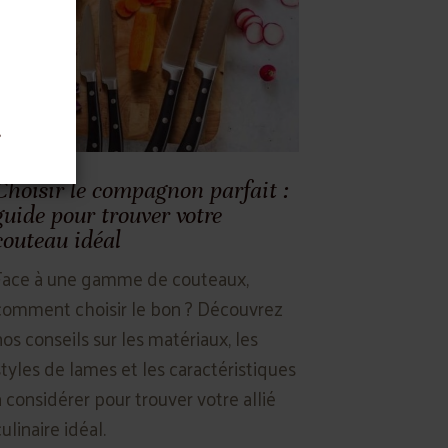
.
Choisir le compagnon parfait :
guide pour trouver votre
couteau idéal
Face à une gamme de couteaux,
comment choisir le bon ? Découvrez
nos conseils sur les matériaux, les
styles de lames et les caractéristiques
à considérer pour trouver votre allié
ulinaire idéal.