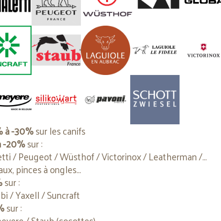
LING
Contactez-nous
Cookies
s utilisons des cookies pour vous offrir la meilleure expérience
e site. Vous pouvez en savoir plus sur les cookies que nous util
ou les désactiver dans les
Paramètres de cookies
% à -30%
sur les canifs
Paramètres de cookies
Accepter
Refuser
à -20%
sur :
etti / Peugeot / Wüsthof / Victorinox / Leatherman /...
aux, pinces à ongles...
%
sur :
bi / Yaxell / Suncraft
%
sur :
yere / Staub (cocottes)