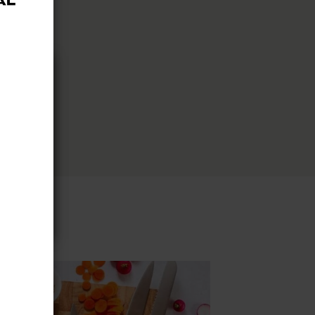
 sur
isons