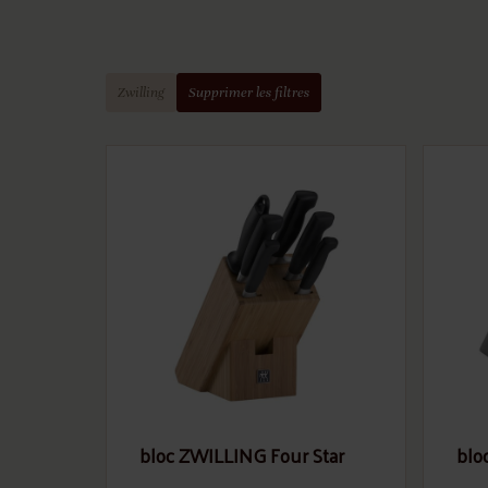
Zwilling
Supprimer les filtres
bloc ZWILLING Four Star
blo