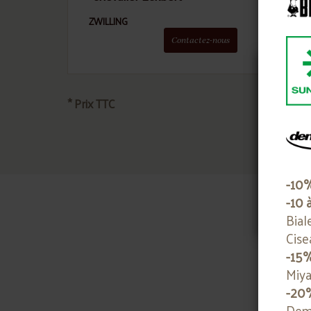
ZWILLING
ZWIL
Contactez-nous
* Prix TTC
Nou
notr
-10
-10 
Bial
Cise
-15
Miya
-20
Deme