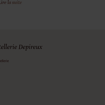
Lire la suite
ellerie Depireux
ellerie
r