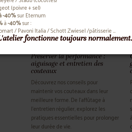
eot (poivre + sel)
à -40%
sur Eternum
%
à
-40%
sur :
komart / Pavoni Italia / Schott Zwiesel /pâtisserie ...
 L'atelier fonctionne toujours normalement
Préserver la performance :
aiguisage et entretien des
couteaux
Découvrez nos conseils pour
maintenir vos couteaux dans leur
meilleure forme. De l'affûtage à
l'entretien régulier, explorez les
pratiques essentielles pour prolonger
leur durée de vie.
c