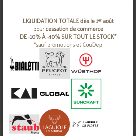
LIQUIDATION TOTALE dès le 1ᵉʳ août
pour
cessation de commerce
DE -10% À -40% SUR TOUT LE STOCK*
*sauf promotions et CouDep
couteau sommelier
PULLTAP'S silver
PULLTEX
Contactez-nous
* Prix TTC