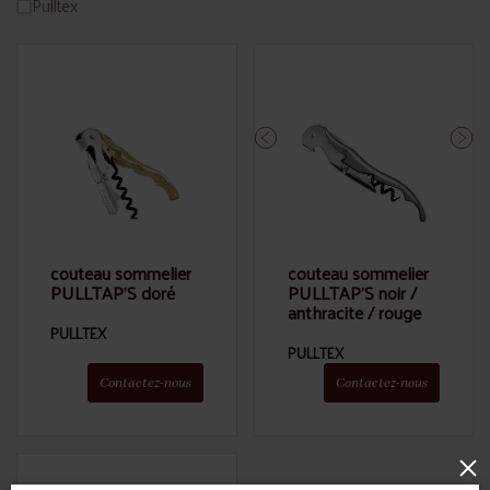
Pulltex
couteau sommelier
couteau sommelier
PULLTAP'S doré
PULLTAP'S noir /
anthracite / rouge
PULLTEX
PULLTEX
Contactez-nous
Contactez-nous
×