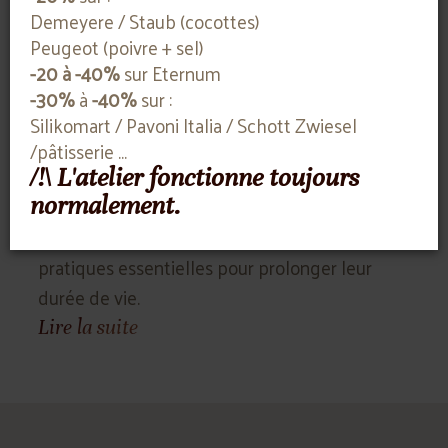
Demeyere / Staub (cocottes)
Peugeot (poivre + sel)
-20 à -40%
sur Eternum
-30%
à
-40%
sur :
r
Préserver la performance : aiguisage et
Ch
Silikomart / Pavoni Italia / Schott Zwiesel
entretien des couteaux
tr
/pâtisserie ...
Découvrez nos conseils pour maintenir vos
Fa
/!\ L'atelier fonctionne toujours
normalement.
es
couteaux dans leur meilleure forme. De
ch
l'affûtage à l'entretien régulier, explorez les
ma
pratiques essentielles pour prolonger leur
ca
durée de vie.
vot
Lire la suite
Li