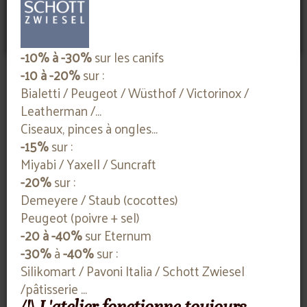
Paramètres de cookies
Accepter
Refuser
-10% à -30%
sur les canifs
-10 à -20%
sur :
Bialetti / Peugeot / Wüsthof / Victorinox /
Leatherman /...
Ciseaux, pinces à ongles...
-15%
sur :
r
Préserver la performance : aiguisage et
Ch
entretien des couteaux
tr
Miyabi / Yaxell / Suncraft
-20%
sur :
Découvrez nos conseils pour maintenir vos
Fa
Demeyere / Staub (cocottes)
es
couteaux dans leur meilleure forme. De
ch
Peugeot (poivre + sel)
l'affûtage à l'entretien régulier, explorez les
ma
-20 à -40%
sur Eternum
pratiques essentielles pour prolonger leur
ca
-30%
à
-40%
sur :
durée de vie.
vot
Silikomart / Pavoni Italia / Schott Zwiesel
/pâtisserie ...
Lire la suite
Li
/!\ L'atelier fonctionne toujours