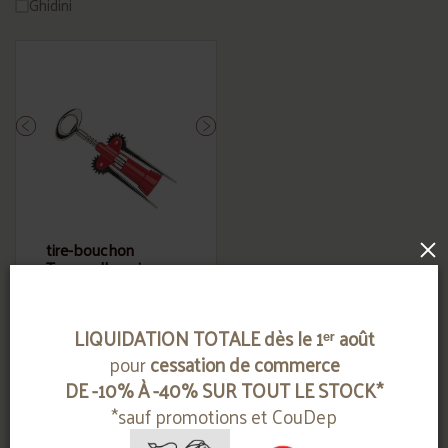
Ghidini
×
tire-bouchon
Tavernello noir ou
rouge
GHIDINI
LIQUIDATION TOTALE dès le 1ᵉʳ août
Contactez-nous
pour
cessation de commerce
DE -10% À -40% SUR TOUT LE STOCK*
*sauf promotions et CouDep
* Prix TTC