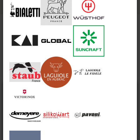
Notre blog
Explorez le monde de la coutellerie : astuces
d'entretien, choix éclairés et expertise
Découvrir plus d'articles
Cookies
Nous utilisons des cookies pour vous offrir la meilleure
expérience sur notre site. Vous pouvez en savoir plus
sur les cookies que nous utilisons ou les désactiver
dans les
Paramètres de cookies