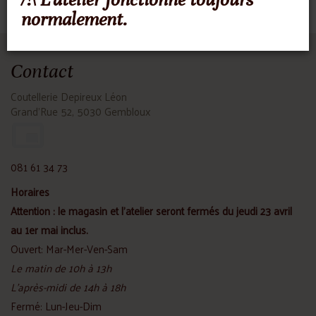
normalement.
Contact
Coutellerie Depireux Léon
Grand'Rue 52, 5030 Gembloux
081 61 34 73
Horaires
Attention : le magasin et l'atelier seront fermés du jeudi 23 avril
au 1er mai inclus.
Ouvert: Mar-Mer-Ven-Sam
Le matin de 10h à 13h
L'après-midi de 14h à 18h
Fermé: Lun-Jeu-Dim