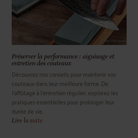
ver la performance : aiguisage et
Choisir le co
ien des couteaux
trouver votre
rez nos conseils pour maintenir vos
Face à une g
ux dans leur meilleure forme. De
choisir le bon
age à l'entretien régulier, explorez les
matériaux, les
ues essentielles pour prolonger leur
caractéristiqu
e vie.
votre allié culi
 suite
Lire la suite