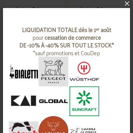
×
sécateur Felco 14
sécateur Felco 15
FELCO
FELCO
LIQUIDATION TOTALE dès le 1ᵉʳ août
Contactez-nous
Contactez-nous
pour
cessation de commerce
DE -10% À -40% SUR TOUT LE STOCK*
*sauf promotions et CouDep
sécateur Felco 2
sécateur Felco 4
FELCO
FELCO
Contactez-nous
Contactez-nous