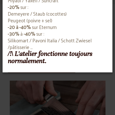
Miyabi / Yaxell / Suncraft
-20%
sur :
Demeyere / Staub (cocottes)
Peugeot (poivre + sel)
Notre blog
-20 à -40%
sur Eternum
-30%
à
-40%
sur :
Explorez le monde de la coutellerie : astuces
Silikomart / Pavoni Italia / Schott Zwiesel
d'entretien, choix éclairés et expertise
/pâtisserie ...
/!\ L'atelier fonctionne toujours
normalement.
Découvrir plus d'articles