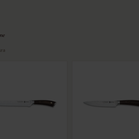
me
ura