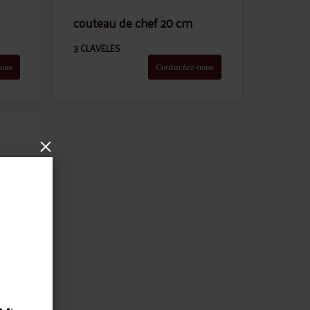
couteau de chef 20 cm
3 CLAVELES
ous
Contactez-nous
×