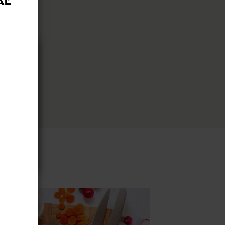
ous
 sur
isons