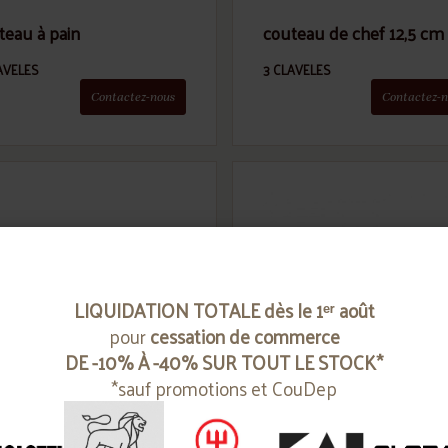
teau à pain
couteau de chef 12,5 cm
AVELES
3 CLAVELES
Contactez-nous
Contactez-n
LIQUIDATION TOTALE dès le 1ᵉʳ août
pour
cessation de commerce
DE -10% À -40% SUR TOUT LE STOCK*
*sauf promotions et CouDep
teau usuba
set 3 couteaux