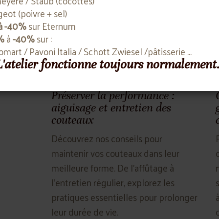
yere / Staub (cocottes)
eot (poivre + sel)
à -40%
sur Eternum
%
à
-40%
sur :
komart / Pavoni Italia / Schott Zwiesel /pâtisserie ...
 L'atelier fonctionne toujours normalement
Préserver la performance :
aiguisage et entretien des
couteaux
Découvrez nos conseils pour
maintenir vos couteaux dans leur
meilleure forme. De l'affûtage à
l'entretien régulier, explorez les
pratiques essentielles pour prolonger
leur durée de vie.
c