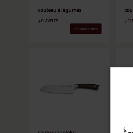
couteau à légumes
cou
3 CLAVELES
3 CL
Contactez-nous
couteau santoku
cou