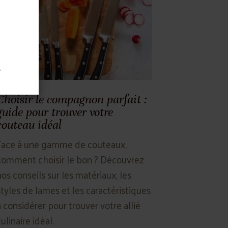
.
Choisir le compagnon parfait :
guide pour trouver votre
couteau idéal
Face à une gamme de couteaux,
comment choisir le bon ? Découvrez
nos conseils sur les matériaux, les
styles de lames et les caractéristiques
à considérer pour trouver votre allié
ulinaire idéal.