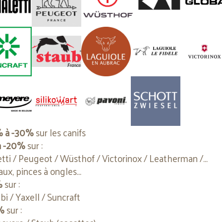
AVELES
3 CLAVELES
Contactez-nous
Contactez-n
Cookies
s utilisons des cookies pour vous offrir la meilleure expérience
e site. Vous pouvez en savoir plus sur les cookies que nous util
ou les désactiver dans les
Paramètres de cookies
% à -30%
sur les canifs
Paramètres de cookies
Accepter
Refuser
à -20%
sur :
etti / Peugeot / Wüsthof / Victorinox / Leatherman /...
aux, pinces à ongles...
%
sur :
bi / Yaxell / Suncraft
%
sur :