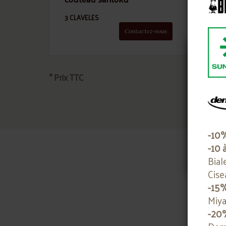
3 CLAVELES
3 CL
Contactez-nous
* Prix TTC
Nou
notr
-10
-10 
Bial
Cise
-15
Miya
-20