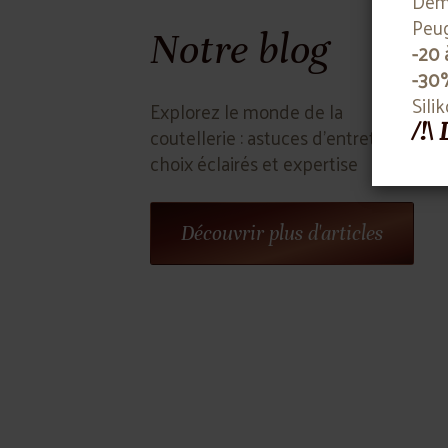
Deme
Peug
Notre blog
-20 
-30
Sili
Explorez le monde de la
/!\
coutellerie : astuces d'entretien,
choix éclairés et expertise
Découvrir plus d'articles