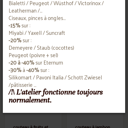
Bialetti / Peugeot / Wüsthof / Victorinox /
Leatherman /...
Ciseaux, pinces à ongles...
-15%
sur :
couteau à fromage
couteau à fromage
14 cm
14 cm
Miyabi / Yaxell / Suncraft
-20%
sur :
WÜSTHOF
WÜSTHOF
Demeyere / Staub (cocottes)
Contactez-nous
Contactez-nous
Peugeot (poivre + sel)
-20 à -40%
sur Eternum
-30%
à
-40%
sur :
Silikomart / Pavoni Italia / Schott Zwiesel
/pâtisserie ...
/!\ L'atelier fonctionne toujours
normalement.
couteau à fruits et
couteau à jambon