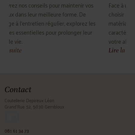
ntenir vos
Face à une gamme de couteaux, comme
rme. De
choisir le bon ? Découvrez nos conseils s
explorez les
matériaux, les styles de lames et les
nger leur
caractéristiques à considérer pour trouv
votre allié culinaire idéal.
Lire la suite
Contact
Coutellerie Depireux Léon
Grand'Rue 52, 5030 Gembloux
081 61 34 73