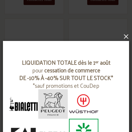
×
LIQUIDATION TOTALE dès le 1ᵉʳ août
pour
cessation de commerce
DE -10% À -40% SUR TOUT LE STOCK*
couteau à désosser
couteau à désosser
*sauf promotions et CouDep
14 cm
14 cm
WÜSTHOF
WÜSTHOF
Contactez-nous
Contactez-nous