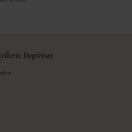
ellerie Depireux
ellerie
r