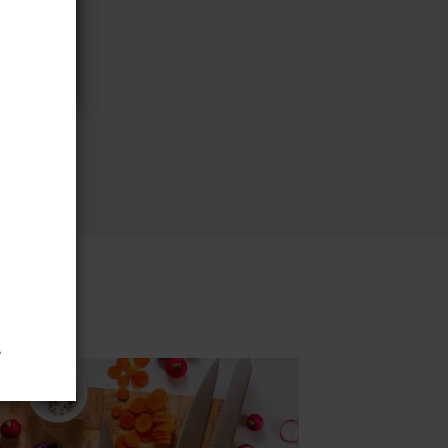
ous
.