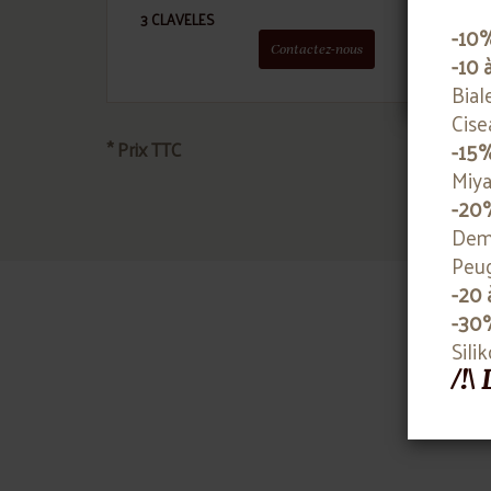
3 CLAVELES
3 CL
-10
Contactez-nous
-10 
Bial
Cise
-15
* Prix TTC
Miya
-20
Deme
Peug
-20 
-30
Sili
/!\