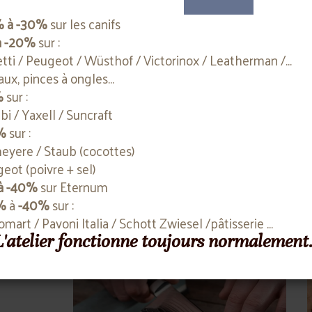
AVELES
3 CLAVELES
% à -30%
sur les canifs
Paramètres de cookies
Accepter
Refuser
Contactez-nous
Contactez-n
à -20%
sur :
etti / Peugeot / Wüsthof / Victorinox / Leatherman /...
aux, pinces à ongles...
%
sur :
bi / Yaxell / Suncraft
%
sur :
yere / Staub (cocottes)
eot (poivre + sel)
à -40%
sur Eternum
%
à
-40%
sur :
komart / Pavoni Italia / Schott Zwiesel /pâtisserie ...
 L'atelier fonctionne toujours normalement