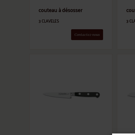
couteau à désosser
cout
3 CLAVELES
3 CL
Contactez-nous