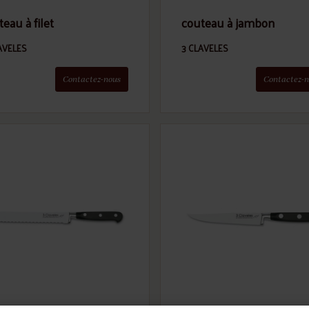
eau à filet
couteau à jambon
AVELES
3 CLAVELES
Contactez-nous
Contactez-n