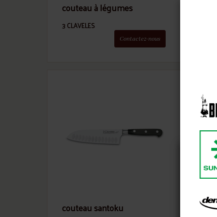
couteau à légumes
cou
3 CLAVELES
3 CL
Contactez-nous
Nou
notr
couteau santoku
fou