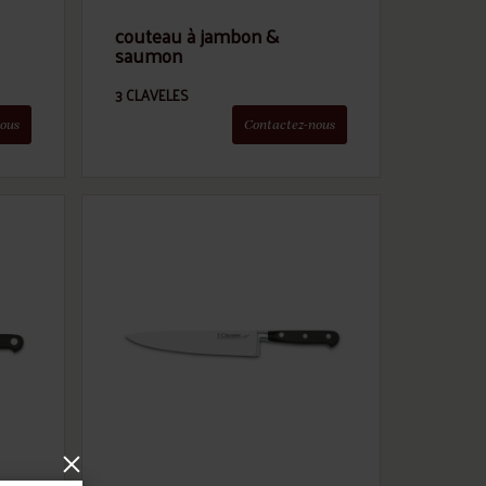
couteau à jambon &
saumon
3 CLAVELES
ous
Contactez-nous
×