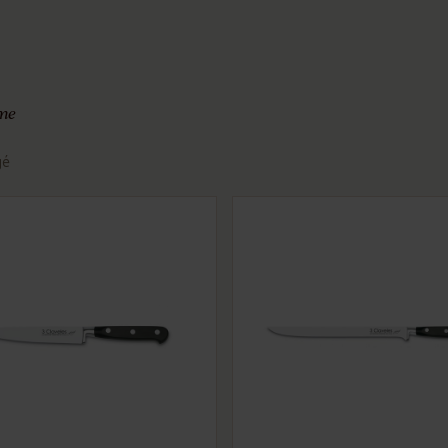
me
gé